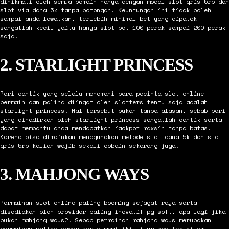
dinikmati oleh semua pemain hanya dengan modal slot qris 5rb dan
slot via dana 5k tanpa potongan. Keuntungan ini tidak boleh
sampai anda lewatkan, terlebih minimal bet yang dipatok
sangatlah kecil yaitu hanya slot bet 100 perak sampai 200 perak
saja.
2. STARLIGHT PRINCESS
Peri cantik yang selalu menemani para pecinta slot online
bermain dan paling diingat oleh slotters tentu saja adalah
starlight princess. Hal tersebut bukan tanpa alasan, sebab peri
yang dihadirkan oleh starlight princess sangatlah cantik serta
dapat membantu anda mendapatkan jackpot maxwin tanpa batas.
Karena bisa dimainkan menggunakan metode slot dana 5k dan slot
qris 5rb kalian wajib sekali cobain sekarang juga.
3. MAHJONG WAYS
Permainan slot online paling booming sejagat raya serta
disediakan oleh provider paling inovatif pg soft, apa lagi jika
bukan mahjong ways?. Sebab permainan mahjong ways merupakan
permainan paling gacor serta memiliki fitur scatter hitam