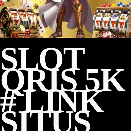
SLOT
QRIS 5K
# LINK
SITUS