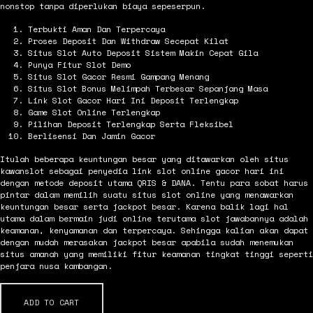
nonstop tanpa diperlukan biaya sepeserpun.
Terbukti Aman Dan Terpercaya
Proses Deposit Dan Withdraw Secepat Kilat
Situs Slot Auto Deposit Sistem Makin Cepat Gila
Punya Fitur Slot Demo
Situs Slot Gacor Resmi Gampang Menang
Situs Slot Bonus Melimpah Terbesar Sepanjang Masa
Link Slot Gacor Hari Ini Deposit Terlengkap
Game Slot Online Terlengkap
Pilihan Deposit Terlengkap Serta Fleksibel
Berlisensi Dan Jamin Gacor
Itulah beberapa keuntungan besar yang ditawarkan oleh situs
kawanslot sebagai penyedia link slot online gacor hari ini
dengan metode deposit utama QRIS & DANA. Tentu para sobat harus
pintar dalam memilih suatu situs slot online yang menawarkan
keuntungan besar serta jackpot besar. Karena balik lagi hal
utama dalam bermain judi online terutama slot jawabannya adalah
keamanan, kenyamanan dan terpercaya. Sehingga kalian akan dapat
dengan mudah merasakan jackpot besar apabila sudah menemukan
situs amanah yang memiliki fitur keamanan tingkat tinggi seperti
penjara nusa kambangan.
ADD TO CART