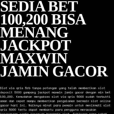
SEDIA BET
100,200 BISA
MENANG
JACKPOT
MAXWIN
JAMIN GACOR
Slot via qris 5rb tanpa potongan yang telah memberikan
slot
deposit 5000
gampang jackpot maxwin jamin gacor dengan min bet
100,200. Kemudahan mengakses slot via qris 5000 sudah terbukti
aman dan cepat mampu memberikan pengalaman bermain slot online
gacor hari ini. Naiknya minat para pemain untuk menikmati slot
qris 5000 tentu dapat membantu para pengguna merasakan
kesenangan serta keseruan beramain slot. Sehingga para sobat