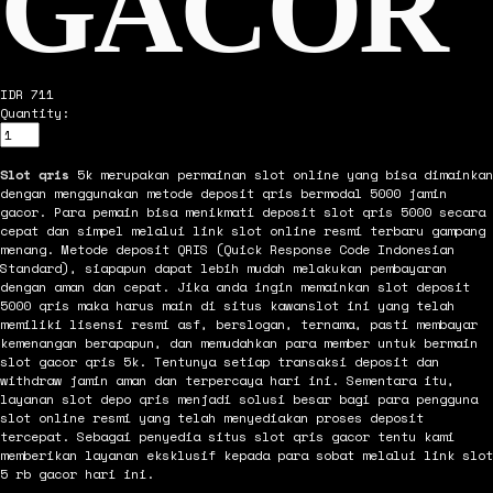
GACOR
IDR 711
Quantity:
Slot qris
5k merupakan permainan slot online yang bisa dimainkan
dengan menggunakan metode deposit qris bermodal 5000 jamin
gacor. Para pemain bisa menikmati deposit slot qris 5000 secara
cepat dan simpel melalui link slot online resmi terbaru gampang
menang. Metode deposit QRIS (Quick Response Code Indonesian
Standard), siapapun dapat lebih mudah melakukan pembayaran
dengan aman dan cepat. Jika anda ingin memainkan slot deposit
5000 qris maka harus main di situs kawanslot ini yang telah
memiliki lisensi resmi asf, berslogan, ternama, pasti membayar
kemenangan berapapun, dan memudahkan para member untuk bermain
slot gacor qris 5k. Tentunya setiap transaksi deposit dan
withdraw jamin aman dan terpercaya hari ini. Sementara itu,
layanan slot depo qris menjadi solusi besar bagi para pengguna
slot online resmi yang telah menyediakan proses deposit
tercepat. Sebagai penyedia situs slot qris gacor tentu kami
memberikan layanan eksklusif kepada para sobat melalui link slot
5 rb gacor hari ini.