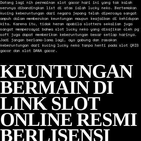
Datang lagi nih permainan slot gacor hari ini yang tak kalah
serunya dibandingkan list di atas ialah lucky neko. Bertemakan
kucing keberuntungan dari negara jepang telah dipercaya sangat
ampuh dalam memberukan keuntungan maupun keajaiban di kehidupan
kita. Karena itu, tidak heran apabila slotters sekalian juga
sangat mempercayai bahwa slot lucky neko yang disajikan oleh pg
soft juga dapat memberikan keberuntungan besar setiap harinya.
Jadi jangan berlama-lama lagi, ayo gabung dan rasakan
keberuntungan dari kucing lucky neko tanpa henti pada slot QRIS
gacor dan slot DANA gacor.
KEUNTUNGAN
BERMAIN DI
LINK SLOT
ONLINE RESMI
BERLISENSI