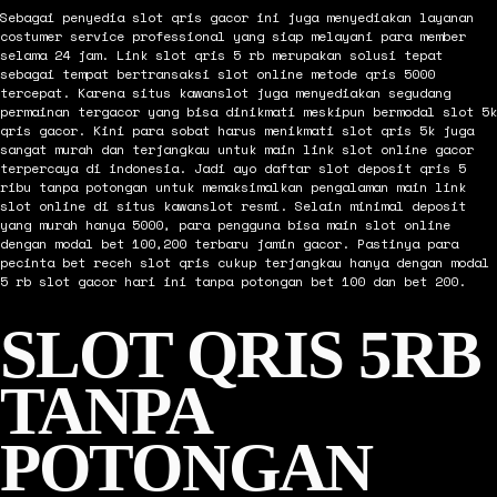
Sebagai penyedia slot qris gacor ini juga menyediakan layanan
costumer service professional yang siap melayani para member
selama 24 jam. Link slot qris 5 rb merupakan solusi tepat
sebagai tempat bertransaksi slot online metode qris 5000
tercepat. Karena situs kawanslot juga menyediakan segudang
permainan tergacor yang bisa dinikmati meskipun bermodal slot 5k
qris gacor. Kini para sobat harus menikmati slot qris 5k juga
sangat murah dan terjangkau untuk main link slot online gacor
terpercaya di indonesia. Jadi ayo daftar slot deposit qris 5
ribu tanpa potongan untuk memaksimalkan pengalaman main link
slot online di situs kawanslot resmi. Selain minimal deposit
yang murah hanya 5000, para pengguna bisa main slot online
dengan modal bet 100,200 terbaru jamin gacor. Pastinya para
pecinta bet receh slot qris cukup terjangkau hanya dengan modal
5 rb slot gacor hari ini tanpa potongan bet 100 dan bet 200.
SLOT QRIS 5RB
TANPA
POTONGAN