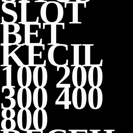
SLOT
BET
KECIL
100 200
300 400
800